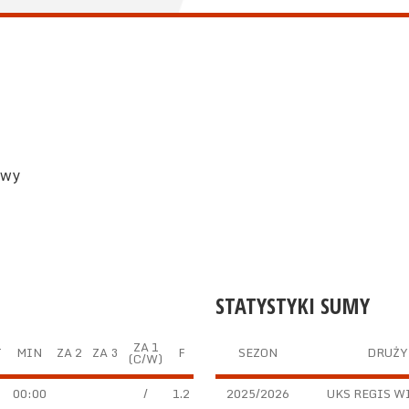
owy
STATYSTYKI SUMY
ZA 1
T
MIN
ZA 2
ZA 3
F
SEZON
DRUŻY
(C/W)
00:00
/
1.2
2025/2026
UKS REGIS W