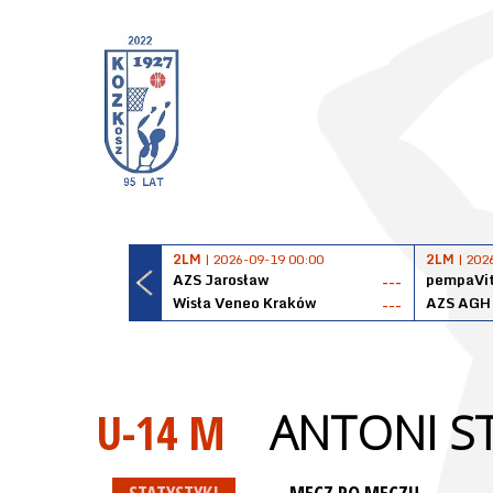
2LM
| 2026-09-19 00:00
2LM
| 202
AZS Jarosław
pempaVit
---
Wisła Veneo Kraków
AZS AGH
---
U-14 M
ANTONI S