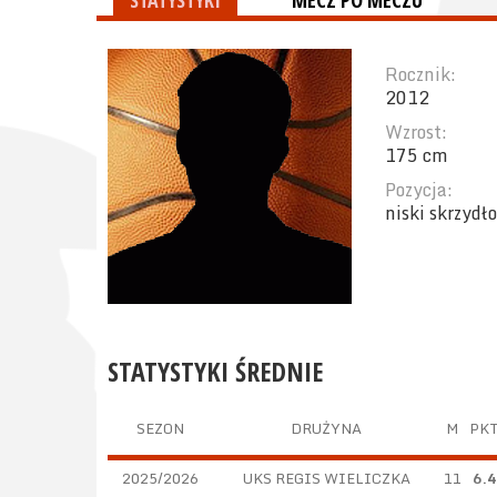
STATYSTYKI
MECZ PO MECZU
Rocznik:
2012
Wzrost:
175 cm
Pozycja:
niski skrzydł
STATYSTYKI ŚREDNIE
SEZON
DRUŻYNA
M
PK
2025/2026
UKS REGIS WIELICZKA
11
6.4