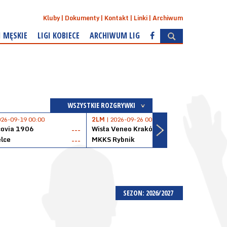
Kluby
Dokumenty
Kontakt
Linki
Archiwum
I MĘSKIE
LIGI KOBIECE
ARCHIWUM LIG
WSZYSTKIE ROZGRYWKI
026-09-19 00:00
2LM
| 2026-09-26 00:00
2LM
|
covia 1906
Wisła Veneo Kraków
AZS 
---
---
lce
MKKS Rybnik
Baske
---
---
SEZON: 2026/2027