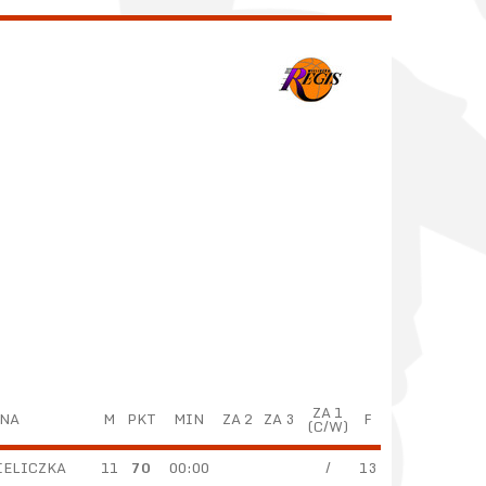
ZA 1
NA
M
PKT
MIN
ZA 2
ZA 3
F
(C/W)
IELICZKA
11
70
00:00
/
13