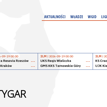
AKTUALNOŚCI
WŁADZE
WGID
LIG
6-09-19 00:00
2LM
| 2026-09-19 00:00
2LM
| 2
a Resovia Rzeszów
UKS Regis Wieliczka
KS Cra
---
---
 Kraków
GMS KKS Tarnowskie Góry
UJK Kie
---
---
TYGAR