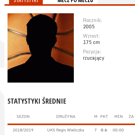
STATYSTYKI
MECZ PO MECZU
Rocznik:
2005
Wzrost:
175 cm
Pozycja:
rzucający
STATYSTYKI ŚREDNIE
SEZON
DRUŻYNA
M
PKT
MIN
ZA 
2018/2019
UKS Regis Wieliczka
7
0.6
00:00