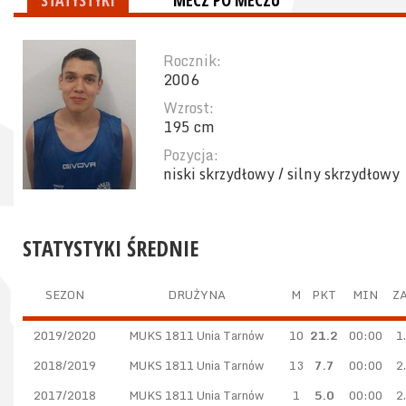
STATYSTYKI
MECZ PO MECZU
Rocznik:
2006
Wzrost:
195 cm
Pozycja:
niski skrzydłowy / silny skrzydłowy
STATYSTYKI ŚREDNIE
SEZON
DRUŻYNA
M
PKT
MIN
ZA
2019/2020
MUKS 1811 Unia Tarnów
10
21.2
00:00
1
2018/2019
MUKS 1811 Unia Tarnów
13
7.7
00:00
2
2017/2018
MUKS 1811 Unia Tarnów
1
5.0
00:00
2