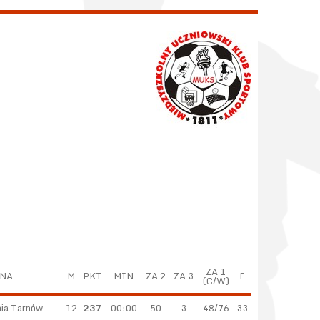
ZA 1
NA
M
PKT
MIN
ZA 2
ZA 3
F
(C/W)
ia Tarnów
12
237
00:00
50
3
48/76
33