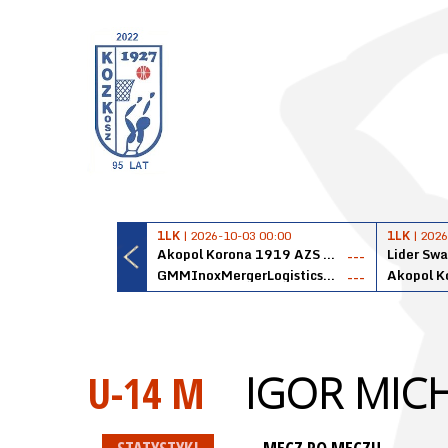
1LK
| 2026-10-03 00:00
1LK
| 2026
Akopol Korona 1919 AZS PK Kraków
Lider Swa
---
GMMInoxMergerLogisticsPanteryŁańcut
---
U-14 M
IGOR MICH