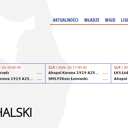
AKTUALNOŚCI
WŁADZE
WGID
LIG
-10-10 00:00
1LK
| 2026-10-17 00:00
1LK
| 20
rzędz
Akopol Korona 1919 AZS PK Kraków
ŁKS Łód
---
---
Akopol Korona 1919 AZS PK Kraków
SMS PZKosz Łomianki
---
---
ALSKI