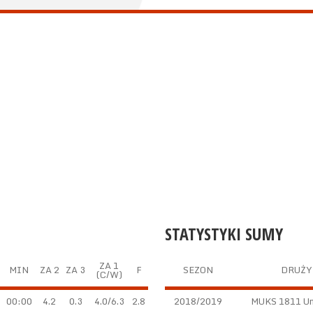
STATYSTYKI SUMY
ZA 1
MIN
ZA 2
ZA 3
F
SEZON
DRUŻY
(C/W)
00:00
4.2
0.3
4.0/6.3
2.8
2018/2019
MUKS 1811 Un