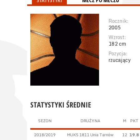
STATYSTYKI
MECZ PO MECZU
Rocznik:
2005
Wzrost:
182 cm
Pozycja:
rzucający
STATYSTYKI ŚREDNIE
SEZON
DRUŻYNA
M
PKT
2018/2019
MUKS 1811 Unia Tarnów
12
19.8