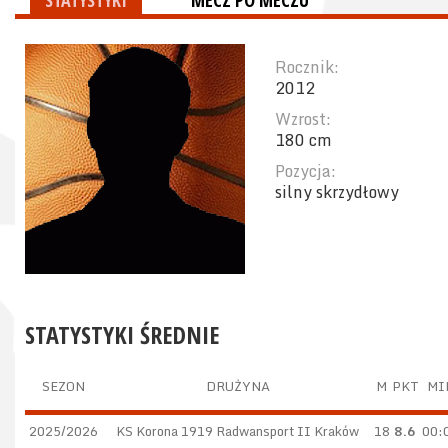
STATYSTYKI
MECZ PO MECZU
Rocznik:
2012
Wzrost:
180 cm
Pozycja:
silny skrzydłowy
STATYSTYKI ŚREDNIE
SEZON
DRUŻYNA
M
PKT
MI
2025/2026
KS Korona 1919 Radwansport II Kraków
18
8.6
00: