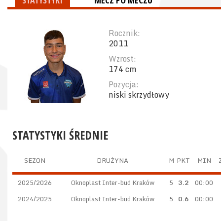
STATYSTYKI
MECZ PO MECZU
Rocznik:
2011
Wzrost:
174 cm
Pozycja:
niski skrzydłowy
STATYSTYKI ŚREDNIE
SEZON
DRUŻYNA
M
PKT
MIN
2025/2026
Oknoplast Inter-bud Kraków
5
3.2
00:00
2024/2025
Oknoplast Inter-bud Kraków
5
0.6
00:00