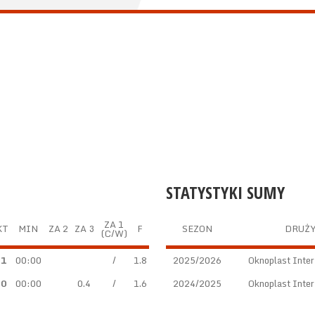
STATYSTYKI SUMY
ZA 1
KT
MIN
ZA 2
ZA 3
F
SEZON
DRUŻ
(C/W)
.1
00:00
/
1.8
2025/2026
Oknoplast Inte
.0
00:00
0.4
/
1.6
2024/2025
Oknoplast Inte