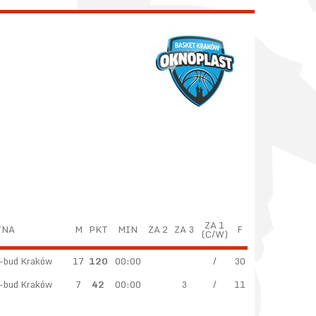
ZA 1
YNA
M
PKT
MIN
ZA 2
ZA 3
F
(C/W)
r-bud Kraków
17
120
00:00
/
30
r-bud Kraków
7
42
00:00
3
/
11