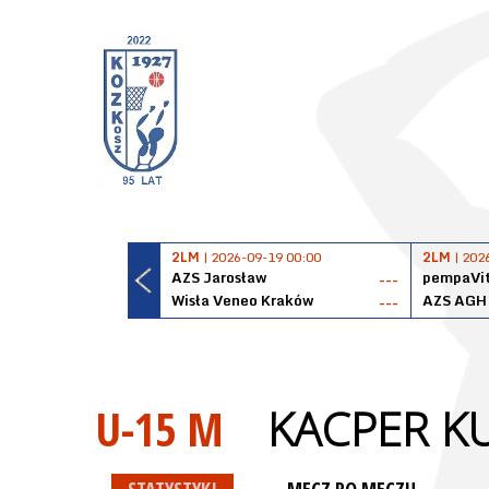
2LM
| 2026-09-19 00:00
2LM
| 202
AZS Jarosław
pempaVit
---
Wisła Veneo Kraków
AZS AGH
---
U-15 M
KACPER KU