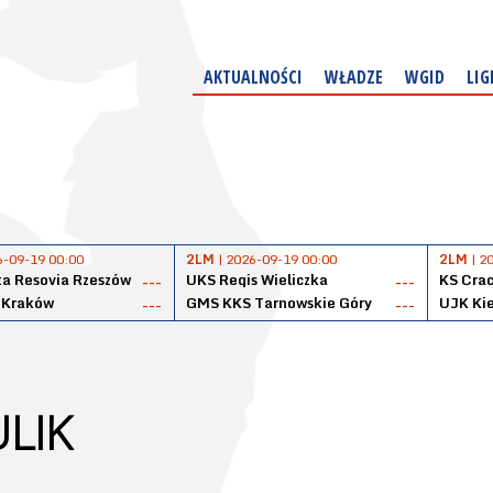
AKTUALNOŚCI
WŁADZE
WGID
LIG
6-09-19 00:00
2LM
| 2026-09-19 00:00
2LM
| 2
a Resovia Rzeszów
UKS Regis Wieliczka
KS Cra
---
---
 Kraków
GMS KKS Tarnowskie Góry
UJK Kie
---
---
LIK