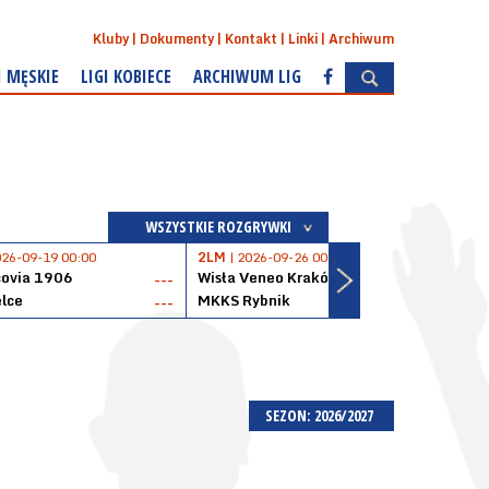
Kluby
Dokumenty
Kontakt
Linki
Archiwum
I MĘSKIE
LIGI KOBIECE
ARCHIWUM LIG
WSZYSTKIE ROZGRYWKI
026-09-19 00:00
2LM
| 2026-09-26 00:00
2LM
|
covia 1906
Wisła Veneo Kraków
AZS 
---
---
lce
MKKS Rybnik
Baske
---
---
SEZON: 2026/2027