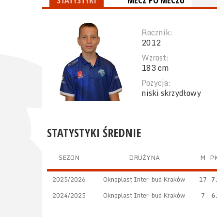
STATYSTYKI
MECZ PO MECZU
Rocznik:
2012
Wzrost:
183 cm
Pozycja:
niski skrzydłowy
STATYSTYKI ŚREDNIE
SEZON
DRUŻYNA
M
P
2025/2026
Oknoplast Inter-bud Kraków
17
7
2024/2025
Oknoplast Inter-bud Kraków
7
6