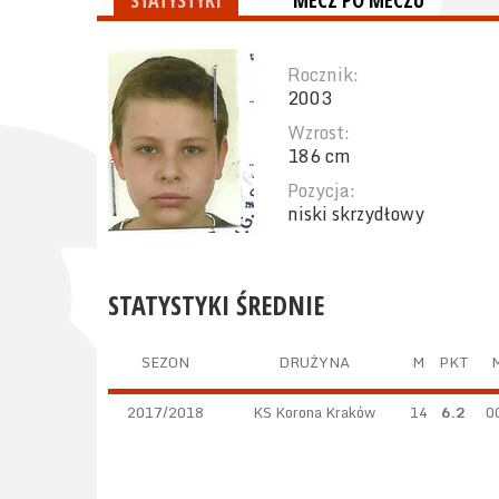
STATYSTYKI
MECZ PO MECZU
Rocznik:
2003
Wzrost:
186 cm
Pozycja:
niski skrzydłowy
STATYSTYKI ŚREDNIE
SEZON
DRUŻYNA
M
PKT
2017/2018
KS Korona Kraków
14
6.2
0