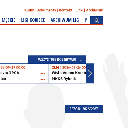
Kluby
Dokumenty
Kontakt
Linki
Archiwum
I MĘSKIE
LIGI KOBIECE
ARCHIWUM LIG
WSZYSTKIE ROZGRYWKI
026-09-19 00:00
2LM
| 2026-09-26 00:00
2LM
|
covia 1906
Wisła Veneo Kraków
AZS 
---
---
lce
MKKS Rybnik
Baske
---
---
SEZON: 2026/2027