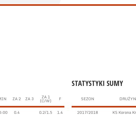
STATYSTYKI SUMY
ZA 1
MIN
ZA 2
ZA 3
F
SEZON
DRUŻYN
(C/W)
0:00
0.4
0.2/1.5
1.4
2017/2018
KS Korona K