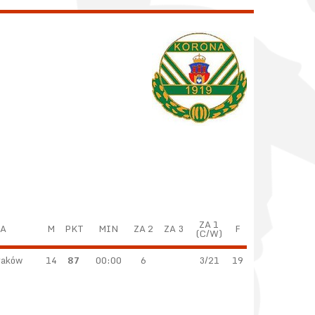
ZA 1
A
M
PKT
MIN
ZA 2
ZA 3
F
(C/W)
raków
14
87
00:00
6
3/21
19