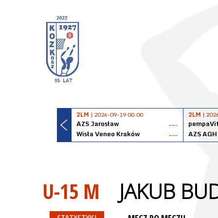
2LM
| 2026-09-19 00:00
2LM
| 202
AZS Jarosław
pempaVit
---
Wisła Veneo Kraków
AZS AGH
---
U-15 M
JAKUB BU