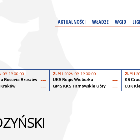
AKTUALNOŚCI
WŁADZE
WGID
LIG
6-09-19 00:00
2LM
| 2026-09-19 00:00
2LM
| 2
a Resovia Rzeszów
UKS Regis Wieliczka
KS Cra
---
---
 Kraków
GMS KKS Tarnowskie Góry
UJK Kie
---
---
DZYŃSKI