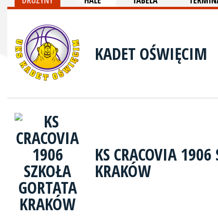
DRUŻYNY
HALE
TABELA
TERMINA
KADET OŚWIĘCIM
KS CRACOVIA 1906
KRAKÓW