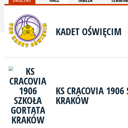
DRUŻYNY
HALE
TABELA
TERMINA
KADET OŚWIĘCIM
KS CRACOVIA 1906
KRAKÓW