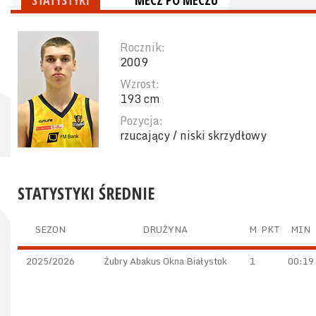
STATYSTYKI
MECZ PO MECZU
Rocznik:
2009
Wzrost:
193 cm
Pozycja:
rzucający / niski skrzydłowy
STATYSTYKI ŚREDNIE
SEZON
DRUŻYNA
M
PKT
MIN
2025/2026
Żubry Abakus Okna Białystok
1
00:19