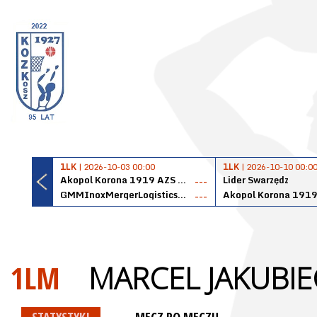
1LK
| 2026-10-03 00:00
1LK
| 2026-10-10 00:0
Akopol Korona 1919 AZS PK Kraków
Lider Swarzędz
---
GMMInoxMergerLogisticsPanteryŁańcut
---
1LM
MARCEL JAKUBIE