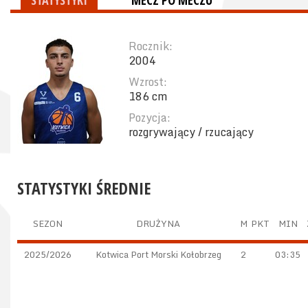
STATYSTYKI
MECZ PO MECZU
Rocznik:
2004
Wzrost:
186 cm
Pozycja:
rozgrywający / rzucający
STATYSTYKI ŚREDNIE
SEZON
DRUŻYNA
M
PKT
MIN
2025/2026
Kotwica Port Morski Kołobrzeg
2
03:35