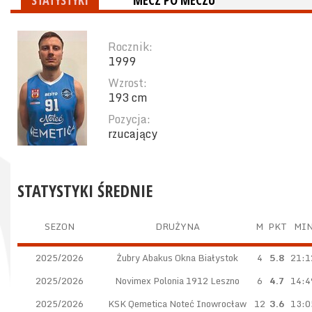
STATYSTYKI
MECZ PO MECZU
Rocznik:
1999
Wzrost:
193 cm
Pozycja:
rzucający
STATYSTYKI ŚREDNIE
SEZON
DRUŻYNA
M
PKT
MI
2025/2026
Żubry Abakus Okna Białystok
4
5.8
21:1
2025/2026
Novimex Polonia 1912 Leszno
6
4.7
14:4
2025/2026
KSK Qemetica Noteć Inowrocław
12
3.6
13:0