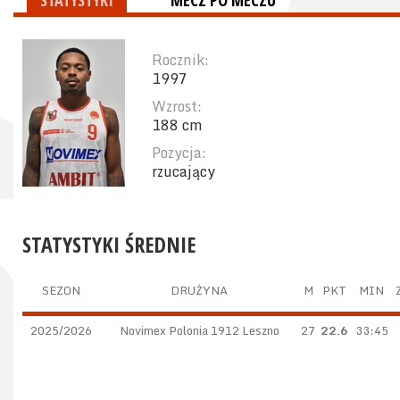
STATYSTYKI
MECZ PO MECZU
Rocznik:
1997
Wzrost:
188 cm
Pozycja:
rzucający
STATYSTYKI ŚREDNIE
SEZON
DRUŻYNA
M
PKT
MIN
2025/2026
Novimex Polonia 1912 Leszno
27
22.6
33:45