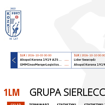
1LK
| 2026-10-03 00:00
1LK
| 2026-10-10 00:0
Akopol Korona 1919 AZS PK Kraków
Lider Swarzędz
---
GMMInoxMergerLogisticsPanteryŁańcut
---
1LM
GRUPA SIERLECC