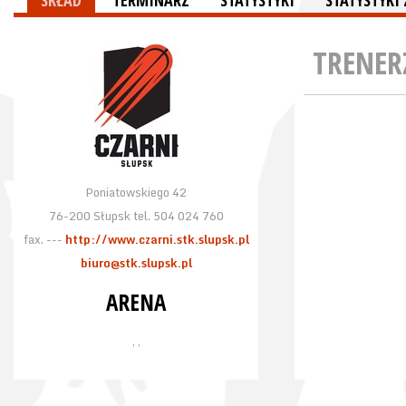
SKŁAD
TERMINARZ
STATYSTYKI
STATYSTYK
TRENER
Poniatowskiego 42
76-200 Słupsk tel. 504 024 760
fax. ---
http://www.czarni.stk.slupsk.pl
biuro@stk.slupsk.pl
ARENA
, ,