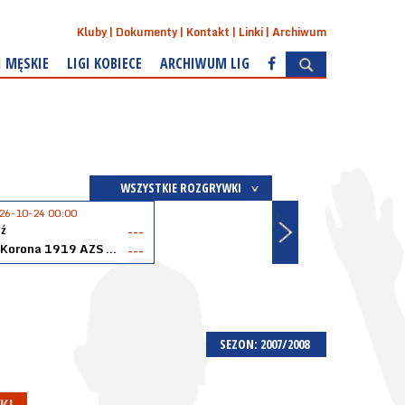
Kluby
Dokumenty
Kontakt
Linki
Archiwum
I MĘSKIE
LIGI KOBIECE
ARCHIWUM LIG
WSZYSTKIE ROZGRYWKI
26-10-24 00:00
ź
---
Akopol Korona 1919 AZS PK Kraków
---
SEZON: 2007/2008