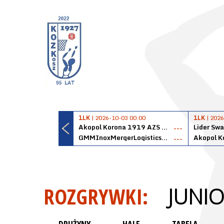
1LK
| 2026-10-03 00:00
1LK
| 2026
Akopol Korona 1919 AZS PK Kraków
Lider Swa
---
GMMInoxMergerLogisticsPanteryŁańcut
---
ROZGRYWKI:
JUNIO