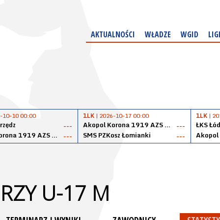
AKTUALNOŚCI
WŁADZE
WGID
LIG
-10-10 00:00
1LK
| 2026-10-17 00:00
1LK
| 20
rzędz
Akopol Korona 1919 AZS PK Kraków
ŁKS Łód
---
---
Akopol Korona 1919 AZS PK Kraków
SMS PZKosz Łomianki
---
---
RZY U-17 M