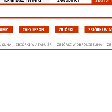
TERMINARZ I WYNIKI
ZAWODNICY
STATYSTY
 SUMY
CAŁY SEZON
ZBIÓRKI
ZBIÓRKI W 
U SUMA
ZBIÓRKI W ATAKU ŚR.
ZBIÓRKI W OBRONIE SUMA
ZB