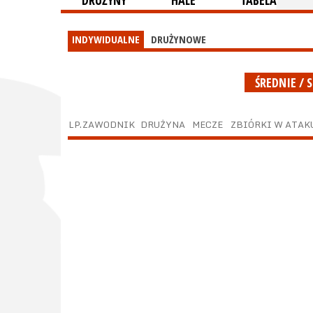
DRUŻYNY
HALE
TABELA
INDYWIDUALNE
DRUŻYNOWE
ŚREDNIE /
LP.
ZAWODNIK
DRUŻYNA
MECZE
ZBIÓRKI W ATAK