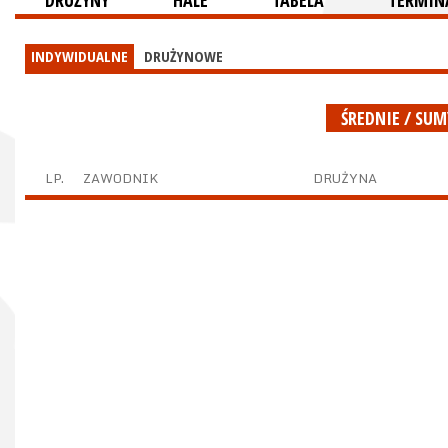
DRUŻYNY
HALE
TABELA
TERMINA
INDYWIDUALNE
DRUŻYNOWE
ŚREDNIE / SU
LP.
ZAWODNIK
DRUŻYNA