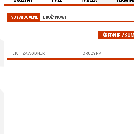
DRUŻYNY
HALE
TABELA
TERMINA
INDYWIDUALNE
DRUŻYNOWE
ŚREDNIE / SU
LP.
ZAWODNIK
DRUŻYNA