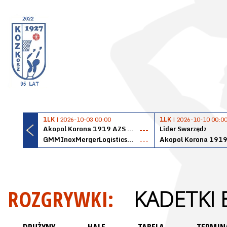
1LK
| 2026-10-03 00:00
1LK
| 2026-10-10 00:0
Akopol Korona 1919 AZS PK Kraków
Lider Swarzędz
---
GMMInoxMergerLogisticsPanteryŁańcut
---
ROZGRYWKI:
KADETKI 