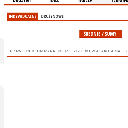
DRUŻYNY
HALE
TABELA
TERMINA
INDYWIDUALNE
DRUŻYNOWE
ŚREDNIE / SUMY
LP.
ZAWODNIK
DRUŻYNA
MECZE
ZBIÓRKI W ATAKU SUMA
Z