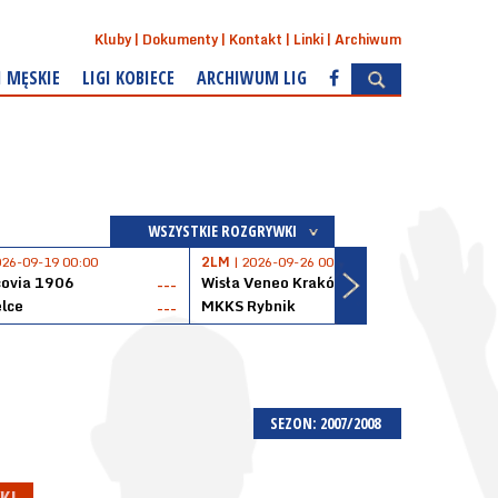
Kluby
Dokumenty
Kontakt
Linki
Archiwum
I MĘSKIE
LIGI KOBIECE
ARCHIWUM LIG
WSZYSTKIE ROZGRYWKI
026-09-19 00:00
2LM
| 2026-09-26 00:00
2LM
|
covia 1906
Wisła Veneo Kraków
AZS 
---
---
lce
MKKS Rybnik
Baske
---
---
SEZON: 2007/2008